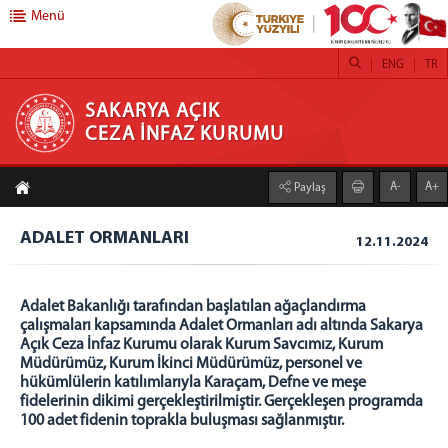
Menü
ENG
TR
SAKARYA AÇIK CEZA İNFAZ KURUMU
SAKARYA AÇIK
CEZA İNFAZ KURUMU
ANASAYFA
A-
A+
Paylaş
KURUMUMUZ
KURUM HAKKINDA
ADALET ORMANLARI
12.11.2024
YÖNETİM
PERSONEL
Adalet Bakanlığı tarafından başlatılan ağaçlandırma
çalışmaları kapsamında Adalet Ormanları adı altında Sakarya
PAROLA İŞLEMLERİ
Açık Ceza İnfaz Kurumu olarak Kurum Savcımız, Kurum
YILLIK İZİN TALEP FORMU
Müdürümüz, Kurum İkinci Müdürümüz, personel ve
hükümlülerin katılımlarıyla Karaçam, Defne ve meşe
E POSTA
fidelerinin dikimi gerçekleştirilmiştir. Gerçekleşen programda
CTE UZAKTAN EĞİTİM SİSTEMİ
100 adet fidenin toprakla buluşması sağlanmıştır.
MEDSİS