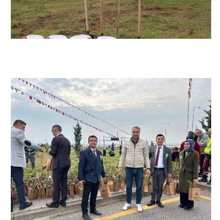
EMANET PARA
EMANET EŞYA
HABERLER
İLETİŞİM