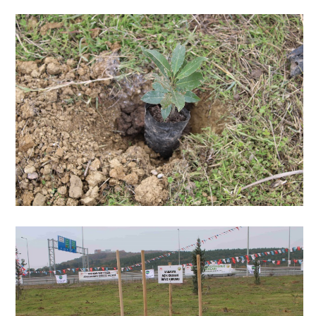
BİRİMLER
AÇIK C.İ.K
TEKNİK BİRİM
DURUŞMA SALONU
SOSYAL TESİSLER
ZİYARET KABUL
ISI MERKEZİ
KADEME (OTO BAKIM VE ARAÇ SEVK ) BİRİMİ
FIRIN
DEMİR VE İNŞAAT ATÖLYESİ
TEKSTİL ATÖLYESİ
GENEL MUTFAK VE ÇAMAŞIRHANE
SAĞLIK OCAĞI
BİLGİLENDİRME
ZİYARET BİLGİLENDİRME